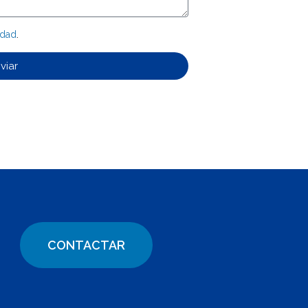
idad
.
viar
CONTACTAR