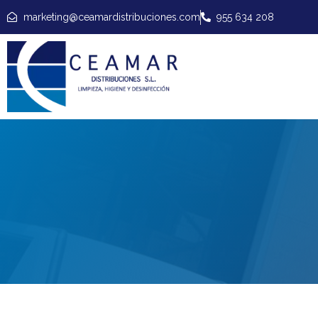
marketing@ceamardistribuciones.com
955 634 208