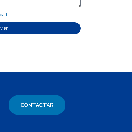
idad
.
viar
CONTACTAR