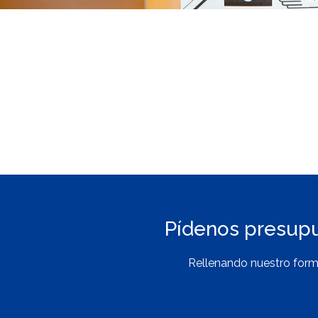
Pídenos presup
Rellenando nuestro form