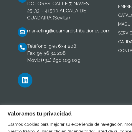
DOLORES, CALLE 7, NAVES
EMPRE
25-33, - 41500 ALCALA DE
CATÁ
GUADAIRA (Sevilla)
MAQUI
marketing@ceamardistribuciones.com
SERVIC
CALID
Teléfono: 955 634 208
CONTA
Fax: 95 56 34 208
Móvil: (+34) 690 109 029
Valoramos tu privacidad
Usamos cookies para mejorar su experiencia de navegación, most
nuestro tráfico. Al hacer clic en “Aceptar todo” usted da su cons