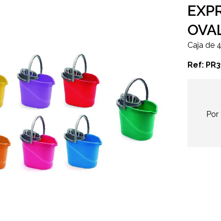
EXP
OVA
Caja de 
Ref: PR
Por