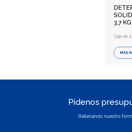
DETE
SOLI
3,7 KG
Caja de 4 
MÁS I
Pídenos presup
Rellenando nuestro form