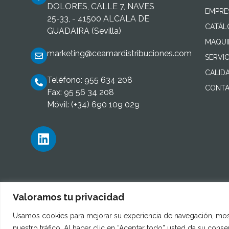
DOLORES, CALLE 7, NAVES
EMPRE
25-33, - 41500 ALCALA DE
CATÁ
GUADAIRA (Sevilla)
MAQUI
marketing@ceamardistribuciones.com
SERVIC
CALID
Teléfono: 955 634 208
CONTA
Fax: 95 56 34 208
Móvil: (+34) 690 109 029
Valoramos tu privacidad
Usamos cookies para mejorar su experiencia de navegación, most
nuestro tráfico. Al hacer clic en “Aceptar todo” usted da su cons